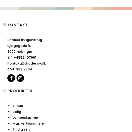
KONTAKT
Shades by IgenIbrug
Bjergegade 1D
3000 Helsingør
Tlf
:
+4552407001
Kontakt@shadesby.dk
CVR
:
28917384
PRODUKTER
Tilbud
Bolig
Lampeskærme
Mærker/kunstnere
Til dig selv