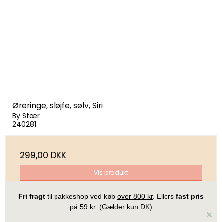
Øreringe, sløjfe, sølv, Siri
By Stær
240281
299,00 DKK
Vis produkt