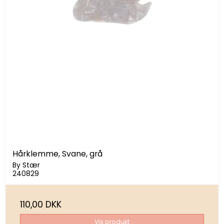
Hårklemme, Svane, grå
By Stær
240829
110,00 DKK
Vis produkt