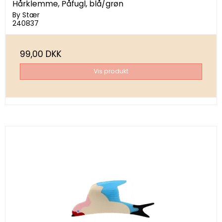
Hårklemme, Påfugl, blå/grøn
By Stær
240837
99,00 DKK
Vis produkt