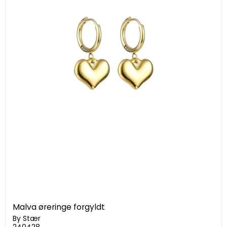
Malva øreringe forgyldt
By Stær
240428