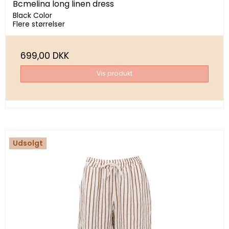
Bcmelina long linen dress
Black Color
Flere størrelser
699,00 DKK
Vis produkt
Udsolgt