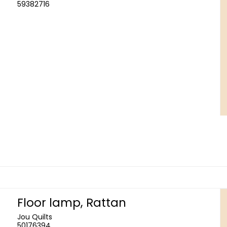
59382716
Floor lamp, Rattan
Jou Quilts
50176394