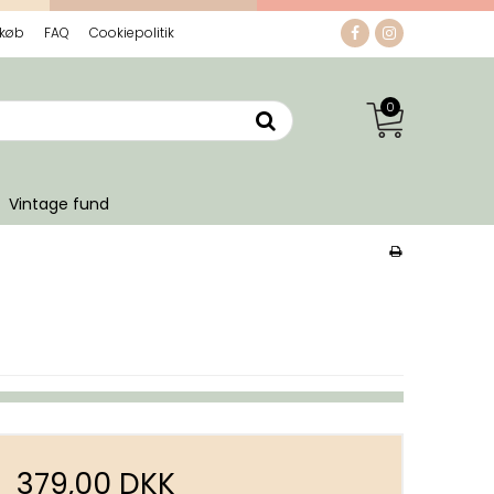
 køb
FAQ
Cookiepolitik
0
Vintage fund
379,00 DKK