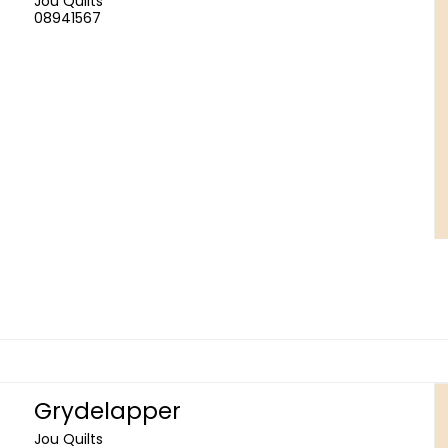
Jou Quilts
08941567
Grydelapper
Jou Quilts