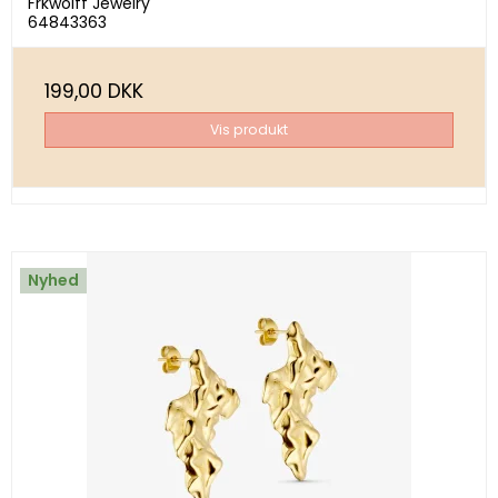
Frkwolff Jewelry
64843363
199,00 DKK
Vis produkt
Nyhed