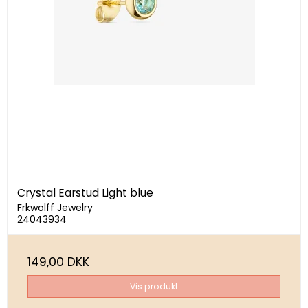
Crystal Earstud Light blue
Frkwolff Jewelry
24043934
149,00 DKK
Vis produkt