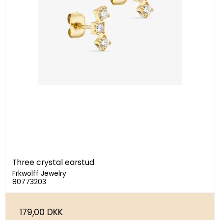
Three crystal earstud
Frkwolff Jewelry
80773203
179,00 DKK