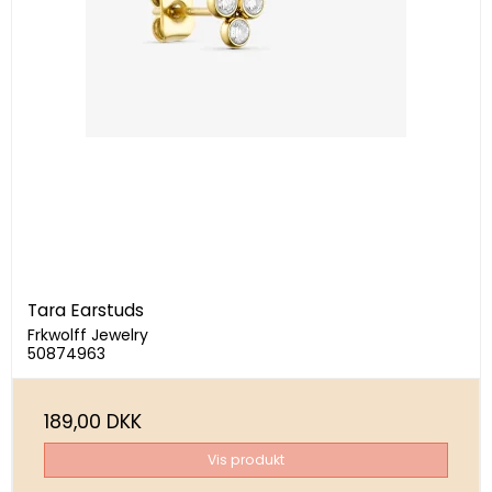
Tara Earstuds
Frkwolff Jewelry
50874963
189,00 DKK
Vis produkt