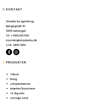
KONTAKT
Shades by IgenIbrug
Bjergegade 1D
3000 Helsingør
Tlf
:
+4552407001
Kontakt@shadesby.dk
CVR
:
28917384
PRODUKTER
Tilbud
Bolig
Lampeskærme
Mærker/kunstnere
Til dig selv
Vintage fund