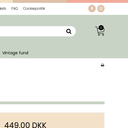
 køb
FAQ
Cookiepolitik
0
Vintage fund
449,00 DKK