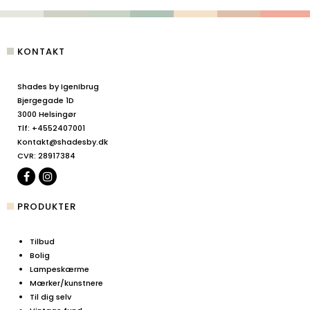
KONTAKT
Shades by IgenIbrug
Bjergegade 1D
3000 Helsingør
Tlf
:
+4552407001
Kontakt@shadesby.dk
CVR
:
28917384
PRODUKTER
Tilbud
Bolig
Lampeskærme
Mærker/kunstnere
Til dig selv