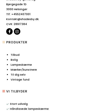
Bjergegade 1D
3000 Helsingør
Tlf
:
+4552407001
Kontakt@shadesby.dk
CVR
:
28917384
PRODUKTER
Tilbud
Bolig
Lampeskærme
Mærker/kunstnere
Til dig selv
Vintage fund
VI TILBYDER
Stort udvalg
Håndlavede lampeskærme