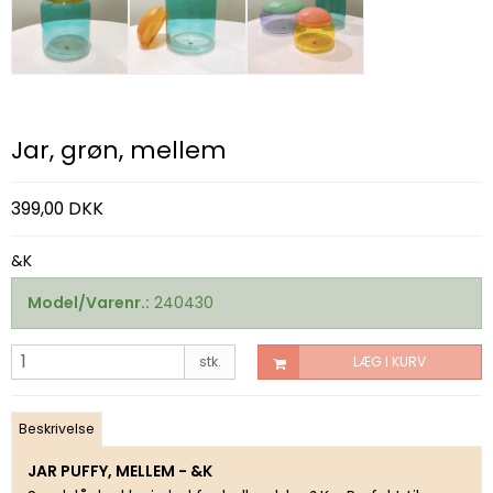
Jar, grøn, mellem
399,00 DKK
&K
Model/Varenr.:
240430
stk.
LÆG I KURV
Beskrivelse
JAR PUFFY, MELLEM - &K