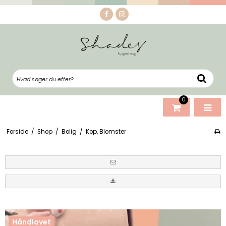
0
Forside
/
Shop
/
Bolig
/
Kop, Blomster
Håndlavet