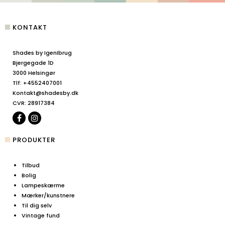
KONTAKT
Shades by IgenIbrug
Bjergegade 1D
3000 Helsingør
Tlf
:
+4552407001
Kontakt@shadesby.dk
CVR
:
28917384
PRODUKTER
Tilbud
Bolig
Lampeskærme
Mærker/kunstnere
Til dig selv
Vintage fund