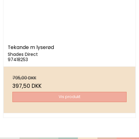
Tekande m lyserød
Shades Direct
97418253
795,00 DKK
397,50 DKK
Vis produkt