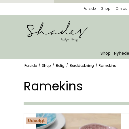
Forside
Shop
Om os
Shop
Nyhede
Forside
/
Shop
/
Bolig
/
Borddækning
/
Ramekins
Ramekins
Udsolgt