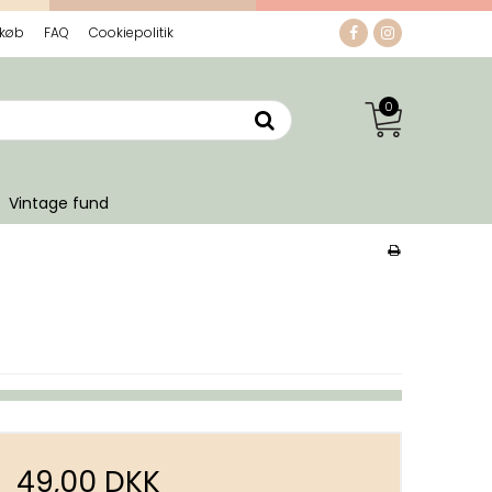
 køb
FAQ
Cookiepolitik
0
Vintage fund
49,00 DKK