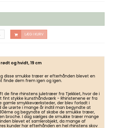
.
LÆG I KURV
 rødt og hvidt, 19 cm
 og disse smukke træer er efterhånden blevet en
at finde dem frem igen og igen.
 de fine rhinstens juletræer fra Tjekkiet, hvor de i
t fint stykke kunsthåndværk - Rhinstenene er fra
 de gamle smykkeværksteder, der blev forladt i
od de urørte i mange år indtil man begyndte at
 80érne og begyndte af skabe de smukke træer,
 en broche. I dag sælges de smukke træer mange
hånden blevet et samlerobjekt, da mange af
ores kunder har efterhånden en hel rhinstens skov