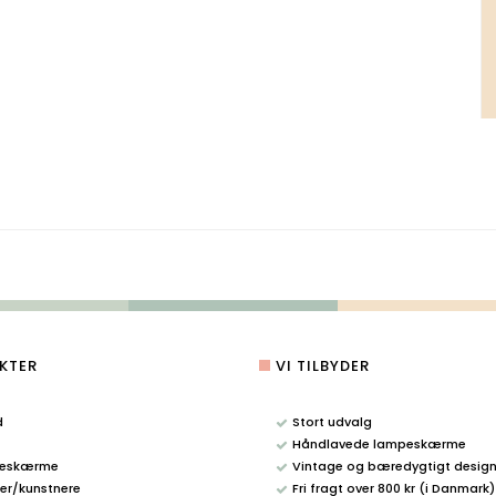
KTER
VI TILBYDER
d
Stort udvalg
Håndlavede lampeskærme
eskærme
Vintage og bæredygtigt desig
r/kunstnere
Fri fragt over 800 kr (i Danmark)