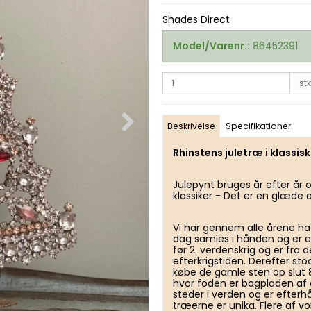
Shades Direct
Model/Varenr.:
86452391
stk
Beskrivelse
Specifikationer
Rhinstens juletræ i klassisk
Julepynt bruges år efter år
klassiker - Det er en glæde 
Vi har gennem alle årene haft
dag samles i hånden og er e
før 2. verdenskrig og er fra
efterkrigstiden. Derefter st
købe de gamle sten op slut
hvor foden er bagpladen af
steder i verden og er efter
træerne er unika. Flere af v