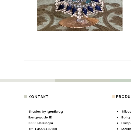
KONTAKT
PRODU
Shades by IgenIbrug
Tilbu
Bjergegade 1D
Bolig
3000 Helsingør
Lamp
Tlf
:
+4552407001
Mærke