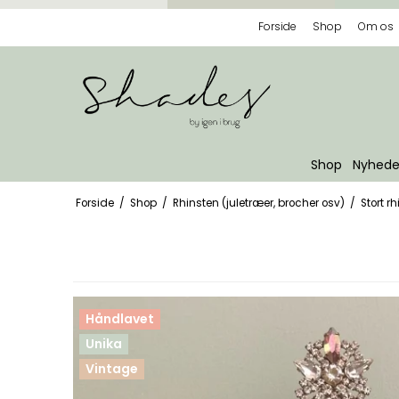
Forside
Shop
Om os
Shop
Nyhede
Forside
/
Shop
/
Rhinsten (juletræer, brocher osv)
/
Stort r
Håndlavet
Unika
Vintage