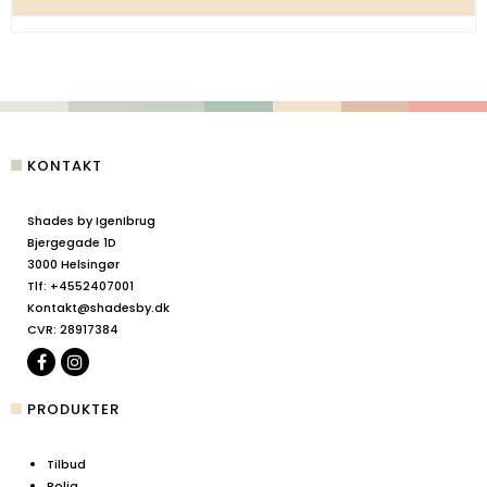
KONTAKT
Shades by IgenIbrug
Bjergegade 1D
3000 Helsingør
Tlf
:
+4552407001
Kontakt@shadesby.dk
CVR
:
28917384
PRODUKTER
Tilbud
Bolig