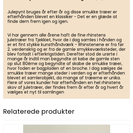
Julepynt bruges år efter år og disse smukke træer er
efterhånden blevet en klassiker - Det er en glæde at
finde dem frem igen og igen.
Vi har gennem alle årene haft de fine rhinstens
juletræer fra Tjekkiet, hvor de i dag samles i hånden og
er et fint stykke kunsthåndværk - Rhinstenene er fra før
2. verdenskrig og er fra de gamle smykkeværksteder, der
blev forladt i efterkrigstiden. Derefter stod de urørte i
mange år indtil man begyndte at købe de gamle sten
op slut 80érne og begyndte af skabe de smukke træer,
hvor foden er bagpladen af en broche. I dag sælges de
smukke træer mange steder i verden og er efterhånden
blevet et samlerobjekt, da mange af træerne er unika.
Flere af vores kunder har efterhånden en hel rhinstens
skov af juletræer, der findes frem år efter år og hvert år
vælges et nyt til samlingen
Relaterede produkter