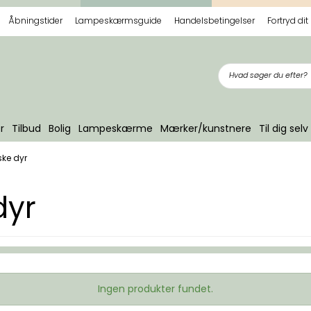
Åbningstider
Lampeskærmsguide
Handelsbetingelser
Fortryd dit
r
Tilbud
Bolig
Lampeskærme
Mærker/kunstnere
Til dig selv
ske dyr
dyr
Ingen produkter fundet.