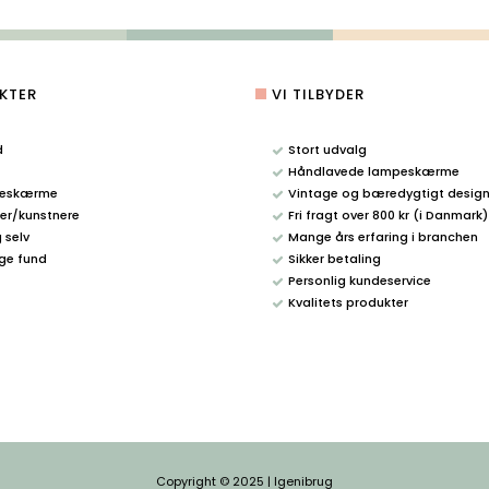
KTER
VI TILBYDER
d
Stort udvalg
Håndlavede lampeskærme
eskærme
Vintage og bæredygtigt desig
r/kunstnere
Fri fragt over 800 kr (i Danmark)
g selv
Mange års erfaring i branchen
ge fund
Sikker betaling
Personlig kundeservice
Kvalitets produkter
Copyright © 2025 | Igenibrug