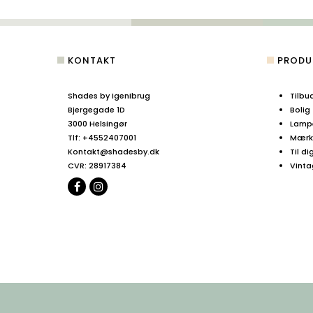
KONTAKT
PRODU
Shades by IgenIbrug
Tilbu
Bjergegade 1D
Bolig
3000 Helsingør
Lamp
Tlf
:
+4552407001
Mærke
Kontakt@shadesby.dk
Til di
CVR
:
28917384
Vinta