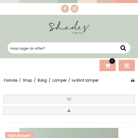
0
Forside
/
Shop
/
Bolig
/
Lamper
/
Le Klint lamper
Håndlavet