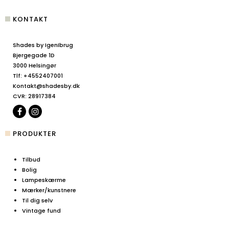
KONTAKT
Shades by IgenIbrug
Bjergegade 1D
3000 Helsingør
Tlf
:
+4552407001
Kontakt@shadesby.dk
CVR
:
28917384
PRODUKTER
Tilbud
Bolig
Lampeskærme
Mærker/kunstnere
Til dig selv
Vintage fund