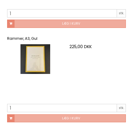
stk.
LÆG I KURV
Rammer, A3, Gul
225,00 DKK
stk.
LÆG I KURV