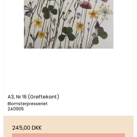
A3, Nr 16 (Grøftekant)
Blomsterpresseriet
240905
245,00 DKK