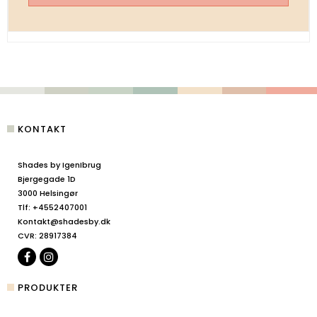
KONTAKT
Shades by IgenIbrug
Bjergegade 1D
3000 Helsingør
Tlf
:
+4552407001
Kontakt@shadesby.dk
CVR
:
28917384
PRODUKTER