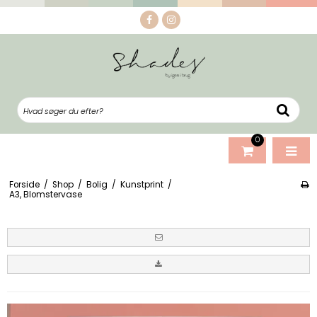
0
Forside
/
Shop
/
Bolig
/
Kunstprint
/
A3, Blomstervase