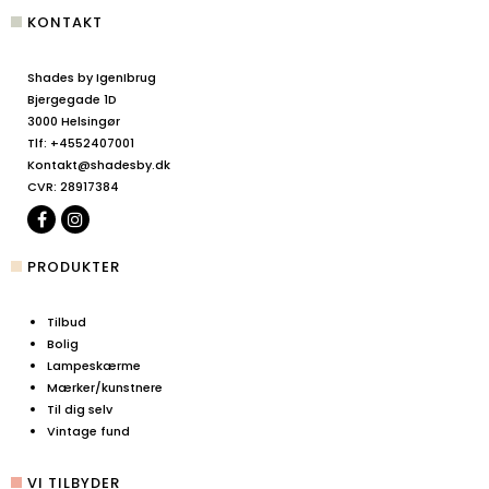
KONTAKT
Shades by IgenIbrug
Bjergegade 1D
3000 Helsingør
Tlf
:
+4552407001
Kontakt@shadesby.dk
CVR
:
28917384
PRODUKTER
Tilbud
Bolig
Lampeskærme
Mærker/kunstnere
Til dig selv
Vintage fund
VI TILBYDER