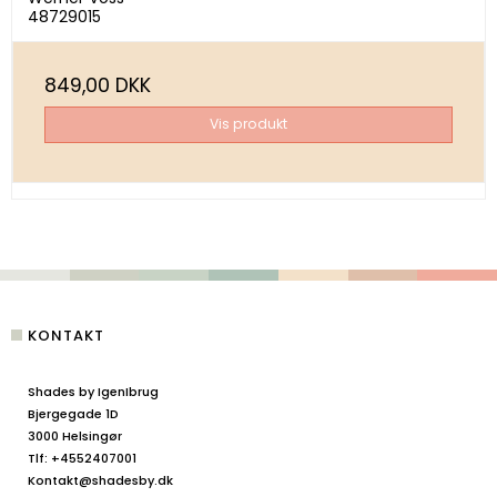
48729015
849,00 DKK
Vis produkt
KONTAKT
Shades by IgenIbrug
Bjergegade 1D
3000 Helsingør
Tlf
:
+4552407001
Kontakt@shadesby.dk