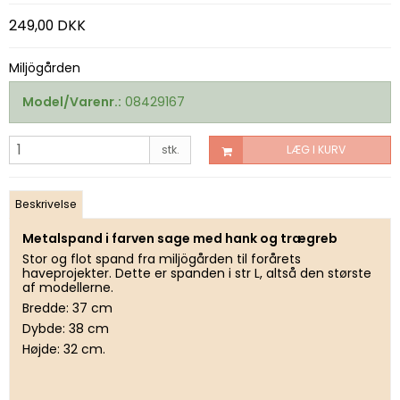
249,00 DKK
Miljögården
Model/Varenr.:
08429167
stk.
LÆG I KURV
Beskrivelse
Metalspand i farven sage med hank og trægreb
Stor og flot spand fra miljögården til forårets
haveprojekter. Dette er spanden i str L, altså den største
af modellerne.
Bredde: 37 cm
Dybde: 38 cm
Højde: 32 cm.