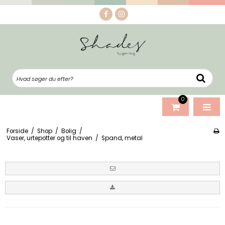
0
Forside
/
Shop
/
Bolig
/
Vaser, urtepotter og til haven
/
Spand, metal