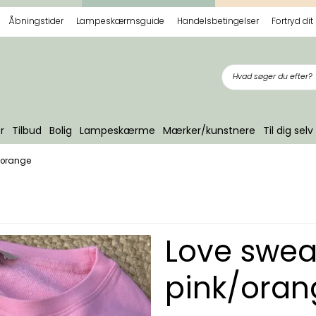
Åbningstider
Lampeskærmsguide
Handelsbetingelser
Fortryd dit
r
Tilbud
Bolig
Lampeskærme
Mærker/kunstnere
Til dig selv
k/orange
Love sweat
pink/oran