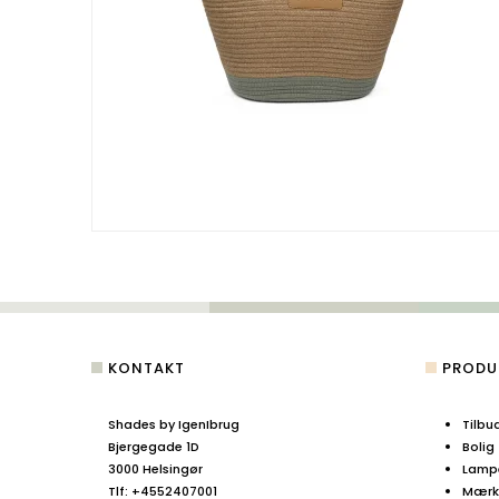
KONTAKT
PRODU
Shades by IgenIbrug
Tilbu
Bjergegade 1D
Bolig
3000 Helsingør
Lamp
Tlf
:
+4552407001
Mærke