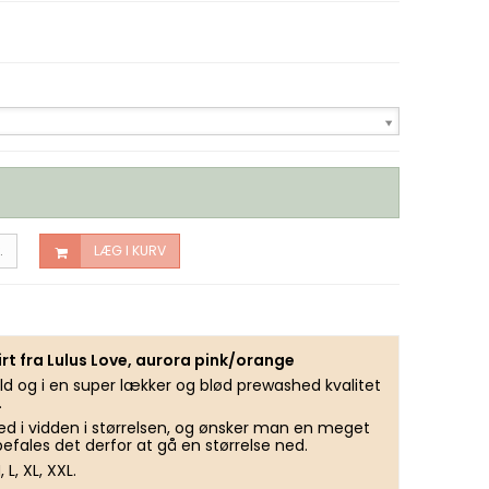
.
LÆG I KURV
rt fra Lulus Love, aurora pink/orange
ld og i en super lækker og blød prewashed kvalitet
.
ed i vidden i størrelsen, og ønsker man en meget
fales det derfor at gå en størrelse ned.
 L, XL, XXL.