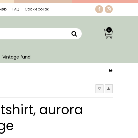
 køb
FAQ
Cookiepolitik
0
Vintage fund
shirt, aurora
ge