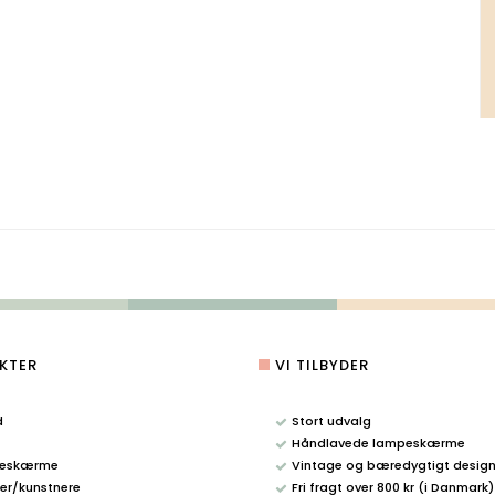
KTER
VI TILBYDER
d
Stort udvalg
Håndlavede lampeskærme
eskærme
Vintage og bæredygtigt desig
r/kunstnere
Fri fragt over 800 kr (i Danmark)