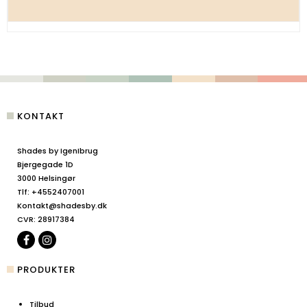
KONTAKT
Shades by IgenIbrug
Bjergegade 1D
3000 Helsingør
Tlf
:
+4552407001
Kontakt@shadesby.dk
CVR
:
28917384
PRODUKTER
Tilbud