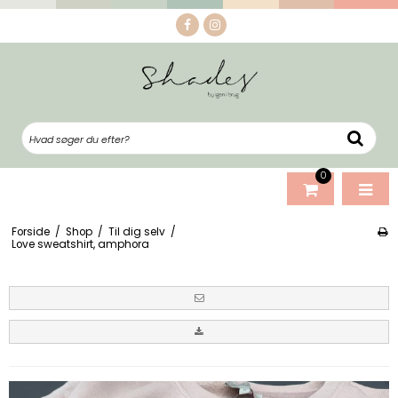
0
Forside
/
Shop
/
Til dig selv
/
Love sweatshirt, amphora