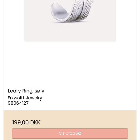
Leafy Ring, sølv
Frkwolff Jewelry
98064127
199,00 DKK
Vis produkt