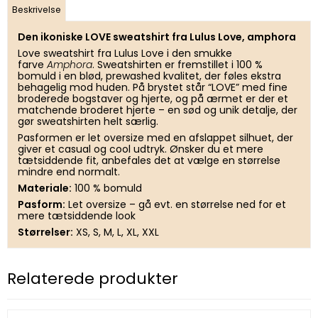
Beskrivelse
Den ikoniske LOVE sweatshirt fra Lulus Love, amphora
Love sweatshirt fra Lulus Love i den smukke
farve
Amphora
. Sweatshirten er fremstillet i 100 %
bomuld i en blød, prewashed kvalitet, der føles ekstra
behagelig mod huden. På brystet står “LOVE” med fine
broderede bogstaver og hjerte, og på ærmet er der et
matchende broderet hjerte – en sød og unik detalje, der
gør sweatshirten helt særlig.
Pasformen er let oversize med en afslappet silhuet, der
giver et casual og cool udtryk. Ønsker du et mere
tætsiddende fit, anbefales det at vælge en størrelse
mindre end normalt.
Materiale:
100 % bomuld
Pasform:
Let oversize – gå evt. en størrelse ned for et
mere tætsiddende look
Størrelser:
XS, S, M, L, XL, XXL
Relaterede produkter