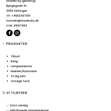
Shades by IgenIbrug
Bjergegade 1D
3000 Helsingør
Tlf
:
+4552407001
Kontakt@shadesby.dk
CVR
:
28917384
PRODUKTER
Tilbud
Bolig
Lampeskærme
Mærker/kunstnere
Til dig selv
Vintage fund
VI TILBYDER
Stort udvalg
Håndlavede lampeskærme