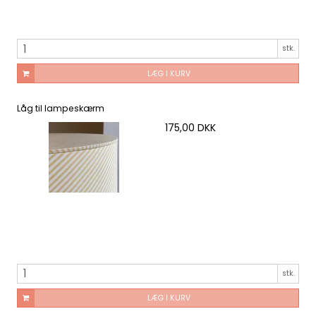
stk.
LÆG I KURV
Låg til lampeskærm
175,00 DKK
stk.
LÆG I KURV