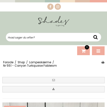
0
Forside
/
Shop
/
Lampeskærme
/
Nr 551 - Canyon Turkquoise Fableism