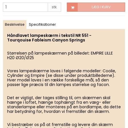
stk.
LÆG I KURV
Beskrivelse
Specifikationer
Håndlavet lampeskærm i tekstil NR 551 -
Tourqouise
Fableism Canyon Springs
Størrelsen på lampeskærmen på billedet: EMPIRE LILLE
H20 Ø20/Ø25
Vores lampeskærme laves i følgende modeller: Coolie,
Cylinder og Empire (se disse under produktbillederne).
Hver model laves i en række forskellige mål, så den
passer lige præcis til din lampes størrelse og facon.
Det er vigtigt, der tages stilling til, om skærmen skal
hænge i loftet, hænge tophængt fra en væg- eller
standerlampe eller monteres på en bordlampe, da dette
har betydning for, hvordan vi fremstiller din skærm.
Vi bestræber os på at fremstille og levere din skærm