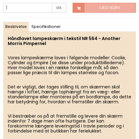
stk.
LÆG I KURV
Beskrivelse
Specifikationer
Håndlavet lampeskærm i tekstil NR 564 - Another
Morris Pimpernel
Vores lampeskærme laves i følgende modeller: Coolie,
Cylinder og Empire (se disse under produktbillederne).
Hver model laves i en række forskellige mål, så den
passer lige præcis til din lampes størrelse og facon.
Det er vigtigt, der tages stilling til, om skærmen skal
hænge i loftet, hænge tophængt fra en væg- eller
standerlampe eller monteres på en bordlampe, da dette
har betydning for, hvordan vi fremstiller din skærm.
Vi bestræber os på at fremstille og levere din skærm
indenfor 7 dage men ofte hurtigere. Der kan
forekomme længere leveringstid i travle perioder og i
forbindelse med at butikken har ferielukket.