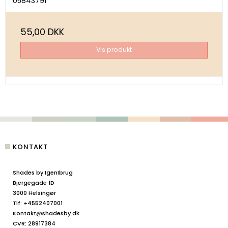
05843791
55,00 DKK
Vis produkt
KONTAKT
Shades by IgenIbrug
Bjergegade 1D
3000 Helsingør
Tlf
:
+4552407001
Kontakt@shadesby.dk
CVR
:
28917384