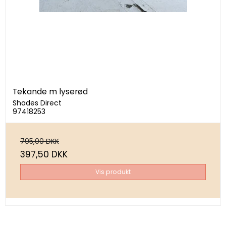
Tekande m lyserød
Shades Direct
97418253
795,00 DKK
397,50 DKK
Vis produkt