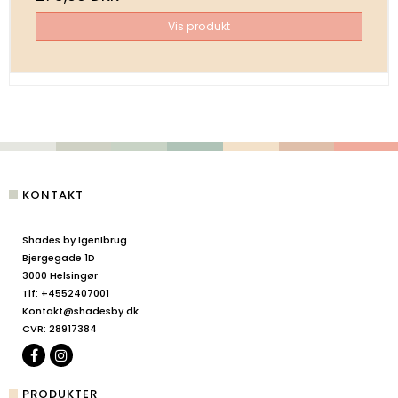
Vis produkt
KONTAKT
Shades by IgenIbrug
Bjergegade 1D
3000 Helsingør
Tlf
:
+4552407001
Kontakt@shadesby.dk
CVR
:
28917384
PRODUKTER