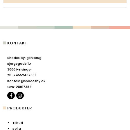
KONTAKT
Shades by IgenIbrug
Bjergegade 1D
3000 Helsingør
Tlf
:
+4552407001
Kontakt@shadesby.dk
CVR
:
28917384
PRODUKTER
Tilbud
Bolig