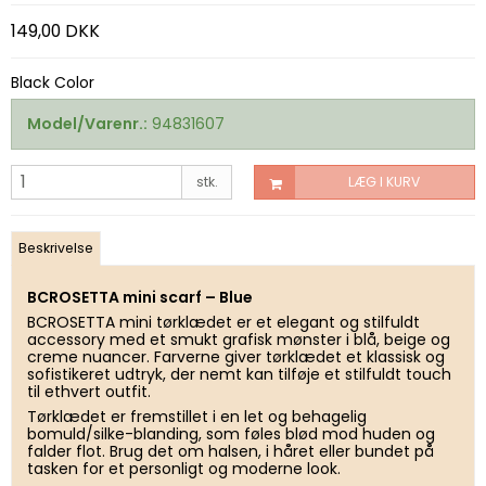
149,00 DKK
Black Color
Model/Varenr.:
94831607
stk.
LÆG I KURV
Beskrivelse
BCROSETTA mini scarf – Blue
BCROSETTA mini tørklædet er et elegant og stilfuldt
accessory med et smukt grafisk mønster i blå, beige og
creme nuancer. Farverne giver tørklædet et klassisk og
sofistikeret udtryk, der nemt kan tilføje et stilfuldt touch
til ethvert outfit.
Tørklædet er fremstillet i en let og behagelig
bomuld/silke-blanding, som føles blød mod huden og
falder flot. Brug det om halsen, i håret eller bundet på
tasken for et personligt og moderne look.