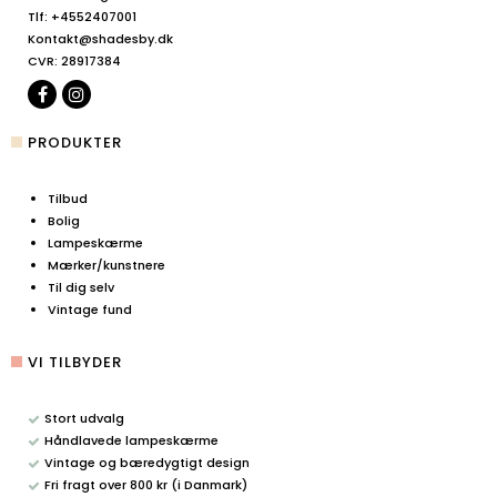
Tlf
:
+4552407001
Kontakt@shadesby.dk
CVR
:
28917384
PRODUKTER
Tilbud
Bolig
Lampeskærme
Mærker/kunstnere
Til dig selv
Vintage fund
VI TILBYDER
Stort udvalg
Håndlavede lampeskærme
Vintage og bæredygtigt design
Fri fragt over 800 kr (i Danmark)