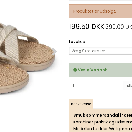
Produktet er udsolgt.
199,50 DKK
399,00 D
Lovelies
Vælg Skostørrelser
Vælg Variant
stk
Beskrivelse
Smuk sommersandal i faren 
Kombiner praktik og udse
Modellen hedder Weligama og 