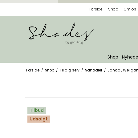
Forside
Shop
Om os
Shop
Nyhede
Forside
/
Shop
/
Til dig selv
/
Sandaler
/
Sandal, Weliga
Tilbud
Udsolgt