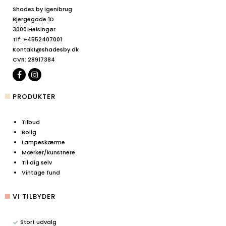
Shades by IgenIbrug
Bjergegade 1D
3000 Helsingør
Tlf
:
+4552407001
Kontakt@shadesby.dk
CVR
:
28917384
PRODUKTER
Tilbud
Bolig
Lampeskærme
Mærker/kunstnere
Til dig selv
Vintage fund
VI TILBYDER
Stort udvalg