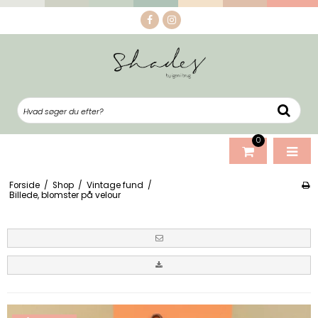
0
Forside
/
Shop
/
Vintage fund
/
Billede, blomster på velour