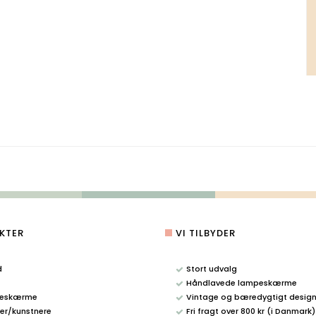
KTER
VI TILBYDER
d
Stort udvalg
Håndlavede lampeskærme
eskærme
Vintage og bæredygtigt desig
r/kunstnere
Fri fragt over 800 kr (i Danmark)