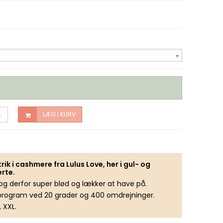
.
LÆG I KURV
ik i cashmere fra Lulus Love, her i gul- og
erte.
 og derfor super blød og lækker at have på.
dprogram ved 20 grader og 400 omdrejninger.
, XXL.