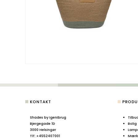
KONTAKT
PRODU
Shades by IgenIbrug
Tilbu
Bjergegade 1D
Bolig
3000 Helsingør
Lamp
Tlf
:
+4552407001
Mærke