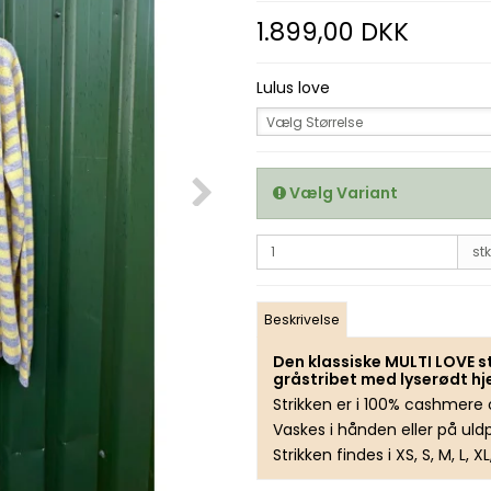
1.899,00 DKK
Lulus love
Vælg Størrelse
Vælg Variant
stk
Beskrivelse
Den klassiske MULTI LOVE str
gråstribet med lyserødt hj
Strikken er i 100% cashmere
Vaskes i hånden eller på ul
Strikken findes i XS, S, M, L, XL