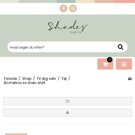
0
Forside
/
Shop
/
Til dig selv
/
Tøj
/
Bcmelina ss linen shirt