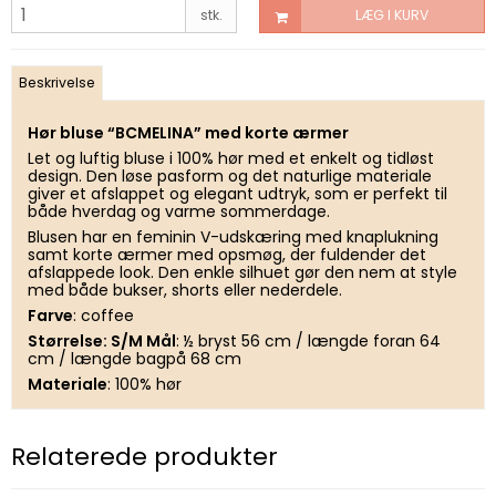
stk.
LÆG I KURV
Beskrivelse
Hør bluse “BCMELINA” med korte ærmer
Let og luftig bluse i 100% hør med et enkelt og tidløst
design. Den løse pasform og det naturlige materiale
giver et afslappet og elegant udtryk, som er perfekt til
både hverdag og varme sommerdage.
Blusen har en feminin V-udskæring med knaplukning
samt korte ærmer med opsmøg, der fuldender det
afslappede look. Den enkle silhuet gør den nem at style
med både bukser, shorts eller nederdele.
Farve
: coffee
Størrelse: S/M Mål
: ½ bryst 56 cm / længde foran 64
cm / længde bagpå 68 cm
Materiale
: 100% hør
Relaterede produkter