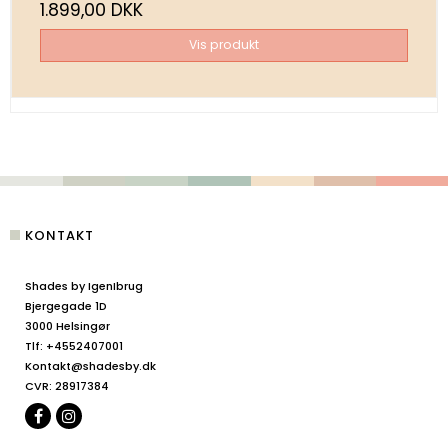
1.899,00 DKK
Vis produkt
KONTAKT
Shades by IgenIbrug
Bjergegade 1D
3000 Helsingør
Tlf
:
+4552407001
Kontakt@shadesby.dk
CVR
:
28917384