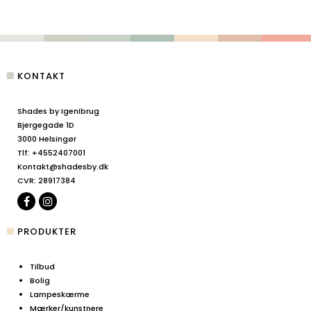
KONTAKT
Shades by IgenIbrug
Bjergegade 1D
3000 Helsingør
Tlf
:
+4552407001
Kontakt@shadesby.dk
CVR
:
28917384
PRODUKTER
Tilbud
Bolig
Lampeskærme
Mærker/kunstnere