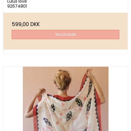
Lulus love
92674801
599,00 DKK
Vis produkt