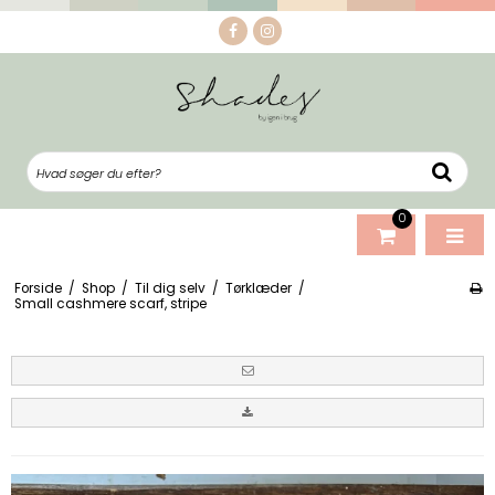
0
Forside
/
Shop
/
Til dig selv
/
Tørklæder
/
Small cashmere scarf, stripe