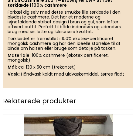
Small Cashmere Scarf – Brown/Yellow - Stribet
tørklæde i 100% cashmere
Forkæl dig selv med dette smukke lille tørklæde i den
blødeste cashmere. Det har et moderne og
iøjnefaldende stribet design i brun og gul, som løfter
ethvert outfit. Perfekt til både indendørs og udendørs
brug med sin lette og luksuriøse kvalitet.
Tørklædet er fremstillet i 100% økotex-certificeret
mongolsk cashmere og har den ideelle størrelse til at
binde om halsen eller bruge som detalje på tasken.
Materiale:
100% cashmere (økotex certificeret,
mongolsk)
Mål:
ca. 130 x 50 cm (trekantet)
Vask:
Håndvask koldt med uldvaskemiddel, tørres fladt
Relaterede produkter